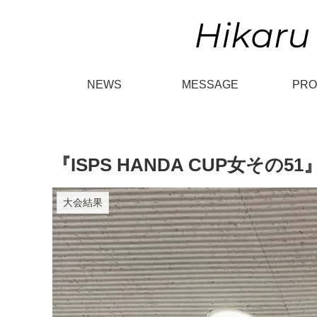
NEWS
MESSAGE
PRO
『ISPS HANDA CUP女そ
大会結果