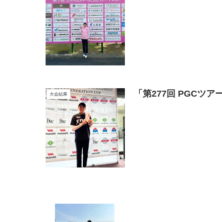
「第277回 PGC
大会結果