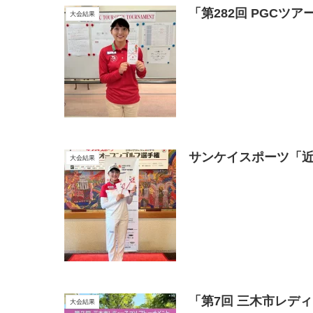
「第282回 PGC
大会結果
サンケイスポーツ「近
大会結果
「第7回 三木市レデ
大会結果