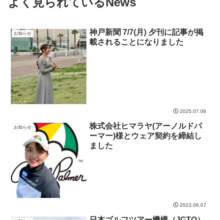
よく見られているNews
神戸新聞 7/7(月) 夕刊に記事が掲
お知らせ
載されることになりました
2025.07.06
株式会社ヒマラヤ(アーノルドパ
お知らせ
ーマー)様とウェア契約を締結し
ました
2023.06.07
日本ゴルフツアー機構（JGTO）